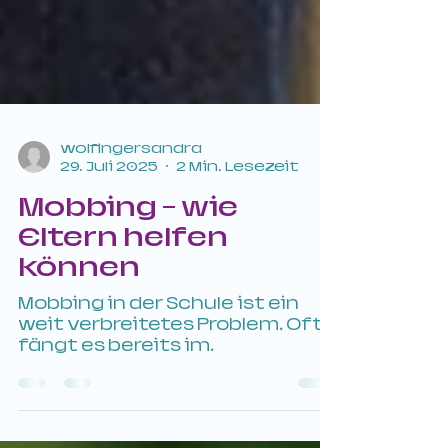
wolfingersandra
29. Juli 2025
2 Min. Lesezeit
Mobbing - wie
Eltern helfen
können
Mobbing in der Schule ist ein
weit verbreitetes Problem. Oft
fängt es bereits im
Grundschulalter oder sogar im
Kindergarten an. Besonders...