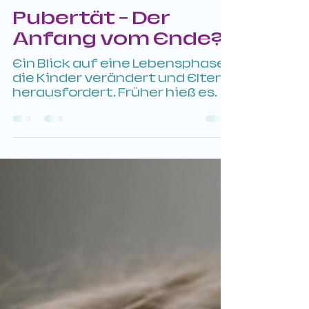
wolfingersandra
27. Juli 2025
2 Min. Lesezeit
Pubertät - Der
Anfang vom Ende?
Ein Blick auf eine Lebensphase,
die Kinder verändert und Eltern
herausfordert. Früher hieß es
oft: „Jetzt wird sie komisch – ist
halt die...