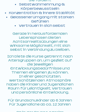
Sie fördern:
Selbstwahrnehmung &
Körperbewusstsein
Konzentration & innere Stabilität
Gelassener Umgang mit starken
Gefühlen
Vertrauen in sich selbst​
Gerade in herausfordernden
Lebensphasen bieten
Achtsamkeitsübungen eine
wirksame Möglichkeit, mit sich
selbst in Verbindung zu bleiben.
Ich biete die Kurse getrennt nach
Altersgruppen an, um gezielt auf
die jeweiligen
Entwicklungsbedürfnisse und
Themen eingehen zu können.
In einer geschützten,
wertschätzenden Atmosphäre
haben die Kinder und Jugendlichen
Raum für Leichtigkeit, Vertrauen
und persönliche Entwicklung.
Für Grundschulkinder ab 6 Jahren
Für Jugendliche ab ca. 12 Jahren